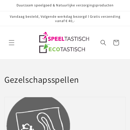
Meteen
Duurzaam speelgoed & Natuurlijke verzorgingsproducten
naar de
content
Vandaag besteld, Volgende werkdag bezorgd l Gratis verzending
vanaf € 40,-
Winkelwagen
C
Gezelschapsspellen
o
l
l
e