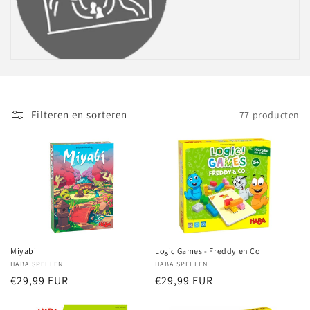
c
t
i
e
:
Filteren en sorteren
77 producten
Miyabi
Logic Games - Freddy en Co
Verkoper:
HABA SPELLEN
Verkoper:
HABA SPELLEN
Normale
€29,99 EUR
Normale
€29,99 EUR
prijs
prijs