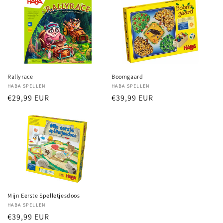
Rallyrace
Boomgaard
Verkoper:
HABA SPELLEN
Verkoper:
HABA SPELLEN
Normale
€29,99 EUR
Normale
€39,99 EUR
prijs
prijs
Mijn Eerste Spelletjesdoos
Verkoper:
HABA SPELLEN
Normale
€39,99 EUR