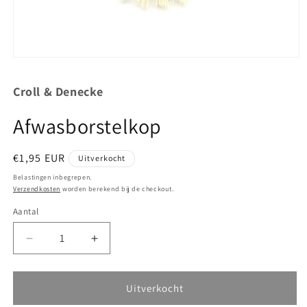
Media
1
openen
Croll & Denecke
in
modaal
Afwasborstelkop
Normale
€1,95 EUR
Uitverkocht
prijs
Belastingen inbegrepen.
Verzendkosten
worden berekend bij de checkout.
Aantal
Aantal
Aantal
Aantal
verlagen
verhogen
voor
voor
Afwasborstelkop
Afwasborstelkop
Uitverkocht