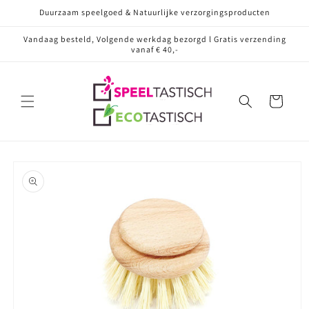
Meteen
Duurzaam speelgoed & Natuurlijke verzorgingsproducten
naar de
content
Vandaag besteld, Volgende werkdag bezorgd l Gratis verzending
vanaf € 40,-
Winkelwagen
Ga direct naar
productinformatie