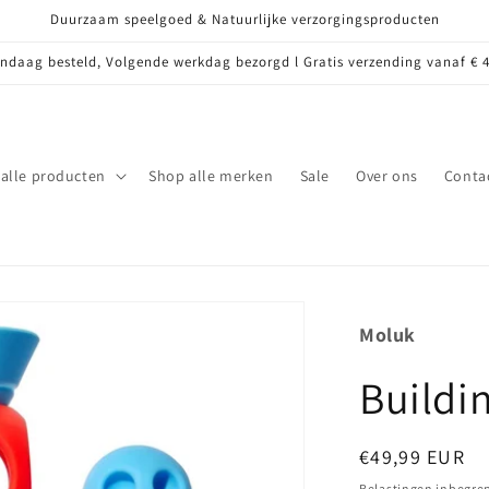
Duurzaam speelgoed & Natuurlijke verzorgingsproducten
ndaag besteld, Volgende werkdag bezorgd l Gratis verzending vanaf € 4
alle producten
Shop alle merken
Sale
Over ons
Conta
Moluk
Buildi
Normale
€49,99 EUR
prijs
Belastingen inbegre