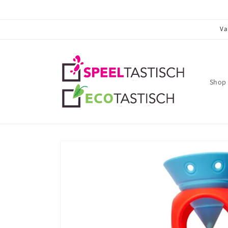
Meteen
naar de
content
Va
Shop 
Ga direct naar
productinformatie