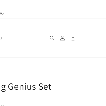
0,-
Inloggen
Winkelwagen
ct
ng Genius Set
pen.