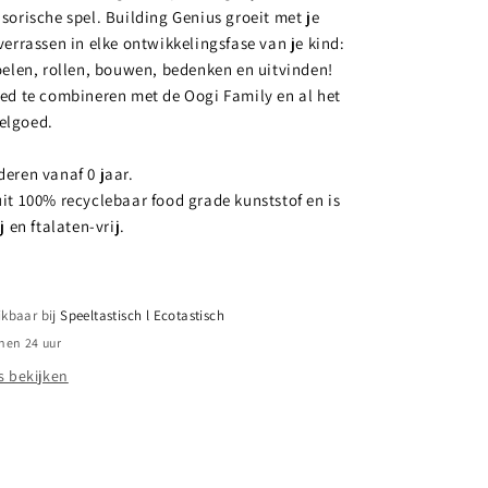
nsorische spel. Building Genius groeit met je
verrassen in elke ontwikkelingsfase van je kind:
voelen, rollen, bouwen, bedenken en uitvinden!
oed te combineren met de Oogi Family en al het
elgoed.
deren vanaf 0 jaar.
uit 100% recyclebaar food grade kunststof en is
j en ftalaten-vrij.
ikbaar bij
Speeltastisch l Ecotastisch
nen 24 uur
 bekijken