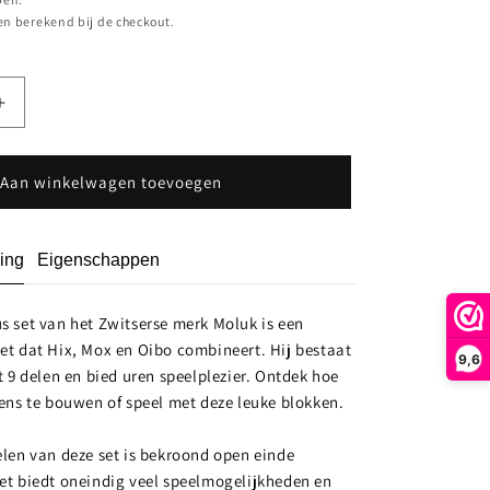
n berekend bij de checkout.
Aantal
verhogen
voor
Building
Aan winkelwagen toevoegen
Genius
Set
ing
Eigenschappen
s set van het Zwitserse merk Moluk is een
et dat Hix, Mox en Oibo combineert. Hij bestaat
9,6
t 9 delen en bied uren speelplezier. Ontdek hoe
rens te bouwen of speel met deze leuke blokken.
elen van deze set is bekroond open einde
et biedt oneindig veel speelmogelijkheden en