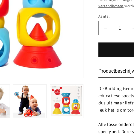
Verzendkosten
worde
Aantal
Aantal
Aantal
verlagen
voor
Building
Genius
Set
Productbeschrijv
De Building Geniu
educatieve speels
dus uit maar liefs
leuk het is om to
Alle losse onderd
speelgoed. Deze s