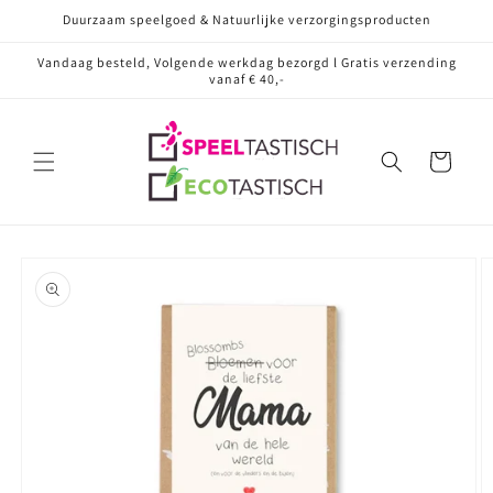
Meteen
Duurzaam speelgoed & Natuurlijke verzorgingsproducten
naar de
content
Vandaag besteld, Volgende werkdag bezorgd l Gratis verzending
vanaf € 40,-
Winkelwagen
Ga direct naar
productinformatie