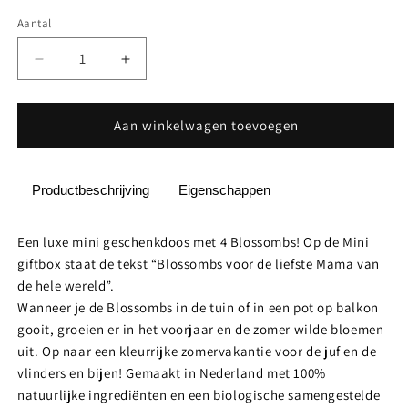
Aantal
Aantal
Aantal
Aantal
verlagen
verhogen
voor
voor
Giftbox
Giftbox
Aan winkelwagen toevoegen
Mini
Mini
(4
(4
Blossombs)
Blossombs)
Productbeschrijving
Eigenschappen
-
-
Voor
Voor
de
de
Een luxe mini geschenkdoos met 4 Blossombs! Op de Mini
liefste
liefste
giftbox staat de tekst “Blossombs voor de liefste Mama van
Mama
Mama
de hele wereld”.
Wanneer je de Blossombs in de tuin of in een pot op balkon
gooit, groeien er in het voorjaar en de zomer wilde bloemen
uit. Op naar een kleurrijke zomervakantie voor de juf en de
vlinders en bijen! Gemaakt in Nederland met 100%
natuurlijke ingrediënten en een biologische samengestelde