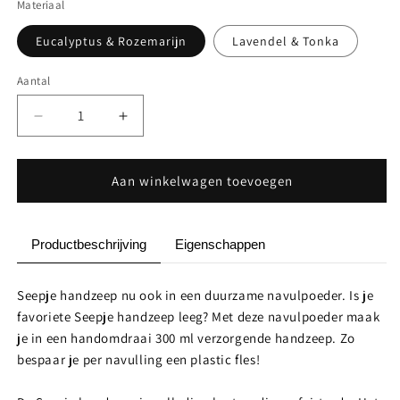
Materiaal
Eucalyptus & Rozemarijn
Lavendel & Tonka
Aantal
Aantal
Aantal
Aantal
verlagen
verhogen
voor
voor
Handzeep
Handzeep
Aan winkelwagen toevoegen
(Navulling)
(Navulling)
Productbeschrijving
Eigenschappen
Seepje handzeep nu ook in een duurzame navulpoeder. Is je
favoriete Seepje handzeep leeg? Met deze navulpoeder maak
je in een handomdraai 300 ml verzorgende handzeep. Zo
bespaar je per navulling een plastic fles!