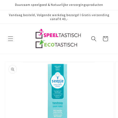
Meteen
Duurzaam speelgoed & Natuurlijke verzorgingsproducten
naar de
content
Vandaag besteld, Volgende werkdag bezorgd l Gratis verzending
vanaf € 40,-
Winkelwagen
Ga direct naar
productinformatie