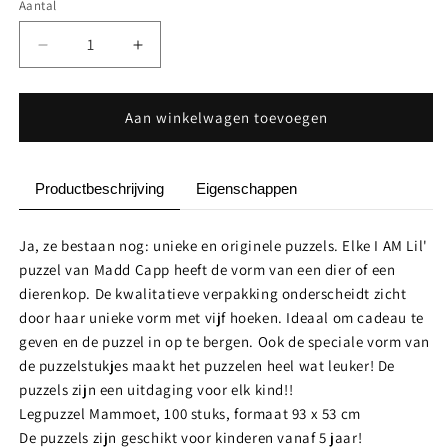
Aantal
Aantal
Aantal
Aantal
verlagen
verhogen
voor
voor
I
I
Aan winkelwagen toevoegen
Am
Am
Lil
Lil
-
-
Productbeschrijving
Eigenschappen
Mammoet
Mammoet
Ja, ze bestaan nog: unieke en originele puzzels. Elke I AM Lil'
puzzel van Madd Capp heeft de vorm van een dier of een
dierenkop. De kwalitatieve verpakking onderscheidt zicht
door haar unieke vorm met vijf hoeken. Ideaal om cadeau te
geven en de puzzel in op te bergen. Ook de speciale vorm van
de puzzelstukjes maakt het puzzelen heel wat leuker! De
puzzels zijn een uitdaging voor elk kind!!
Legpuzzel Mammoet, 100 stuks, formaat 93 x 53 cm
De puzzels zijn geschikt voor kinderen vanaf 5 jaar!