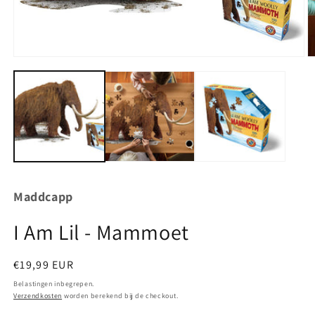
Media
M
1
2
openen
o
in
in
modaal
m
Maddcapp
I Am Lil - Mammoet
Normale
€19,99 EUR
prijs
Belastingen inbegrepen.
Verzendkosten
worden berekend bij de checkout.