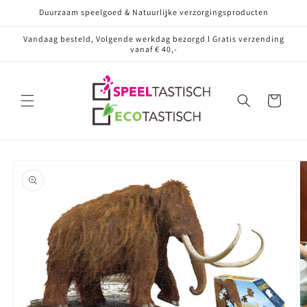
Meteen
Duurzaam speelgoed & Natuurlijke verzorgingsproducten
naar de
content
Vandaag besteld, Volgende werkdag bezorgd l Gratis verzending
vanaf € 40,-
Winkelwagen
Ga direct naar
productinformatie