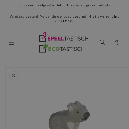
Meteen
Duurzaam speelgoed & Natuurlijke verzorgingsproducten
naar de
content
Vandaag besteld, Volgende werkdag bezorgd l Gratis verzending
vanaf € 40,-
Winkelwagen
Ga direct naar
productinformatie