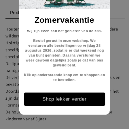
Productbeschrijving
Eigenschappen
Zomervakantie
Houten koala kan goed gecombineerd worden met andere
Wij zijn even aan het genieten van de zon.
wildernisdieren.
Bestel gerust in onze webshop. We
Holztiger is een Duits merk wat al vele jaren houten
versturen alle bestellingen op vrijdag 28
speelfiguren maakt van hoge kwaliteit en die uren
augustus 2026, zodat je er dat weekend nog
van kunt genieten.
Daarna versturen we
speelplezier geven.
weer gewoon dagelijks zoals je dat van ons
De figuren worden in Europa op duurzame wijze
gewend bent.
handgemaakt van esdoorn- en beukenhout.
Klik op onderstaande knop om te shoppen en
De verf en lakken die gebruikt worden zijn op waterbasis en
te bestellen.
bevatten geen giftige stoffen.
Doordat alle figuren met de hand gemaakt worden kan het
zijn dat de afmetingen iets kunnen variëren.
Shop lekker verder
Formaat van de koala: 7 x 2 x 7 cm
De houten speelfiguren van Holztiger zijn geschikt voor
kinderen vanaf 3 jaar.