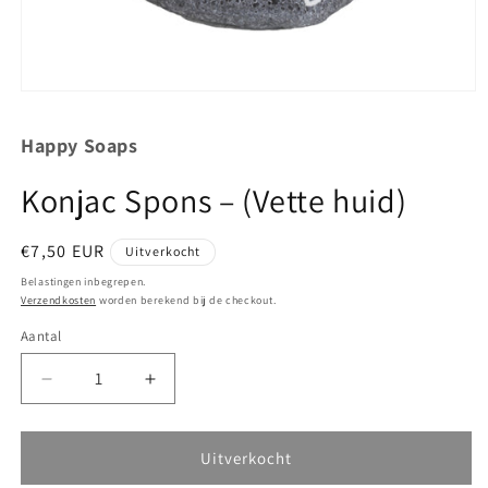
Media
1
openen
Happy Soaps
in
modaal
Konjac Spons – (Vette huid)
Normale
€7,50 EUR
Uitverkocht
prijs
Belastingen inbegrepen.
Verzendkosten
worden berekend bij de checkout.
Aantal
Aantal
Aantal
Aantal
verlagen
verhogen
voor
voor
Konjac
Konjac
Uitverkocht
Spons
Spons