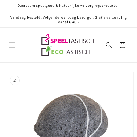
Meteen
Duurzaam speelgoed & Natuurlijke verzorgingsproducten
naar de
content
Vandaag besteld, Volgende werkdag bezorgd l Gratis verzending
vanaf € 40,-
Winkelwagen
Ga direct naar
productinformatie