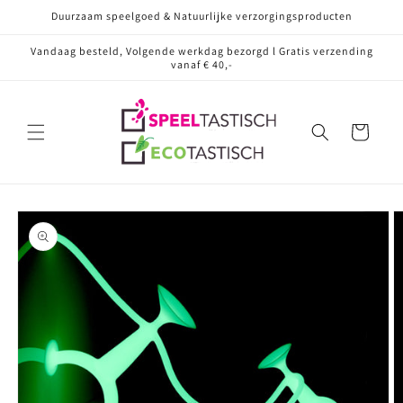
Meteen
Duurzaam speelgoed & Natuurlijke verzorgingsproducten
naar de
content
Vandaag besteld, Volgende werkdag bezorgd l Gratis verzending
vanaf € 40,-
Winkelwagen
Ga direct naar
productinformatie