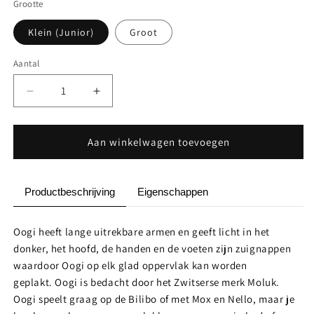
Grootte
Klein (Junior)
Groot
Aantal
Aantal
Aantal
Aantal
verlagen
verhogen
voor
voor
Oogi
Oogi
Aan winkelwagen toevoegen
Glow
Glow
in
in
the
the
Productbeschrijving
Eigenschappen
dark
dark
Oogi heeft lange uitrekbare armen en geeft licht in het
donker, het hoofd, de handen en de voeten zijn zuignappen
waardoor Oogi op elk glad oppervlak kan worden
geplakt. Oogi is bedacht door het Zwitserse merk Moluk.
Oogi speelt graag op de Bilibo of met Mox en Nello, maar je