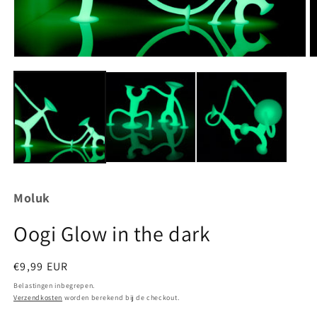
Media
M
1
2
openen
o
in
in
modaal
m
Moluk
Oogi Glow in the dark
Normale
€9,99 EUR
prijs
Belastingen inbegrepen.
Verzendkosten
worden berekend bij de checkout.