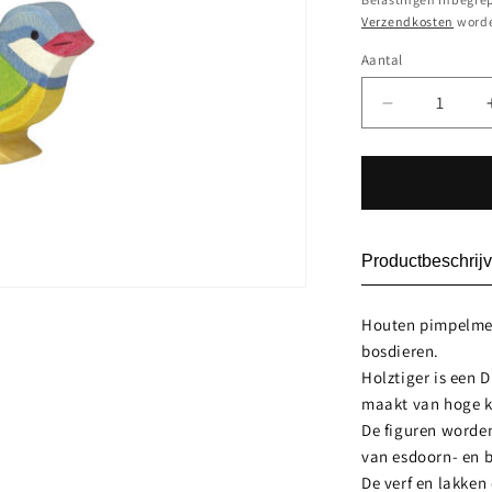
Verzendkosten
worde
Aantal
Aantal
Aantal
verlagen
voor
Pimpelmee
80119
Productbeschrijv
Houten pimpelme
bosdieren.
Holztiger is een 
maakt van hoge kw
De figuren worde
van esdoorn- en 
De verf en lakken