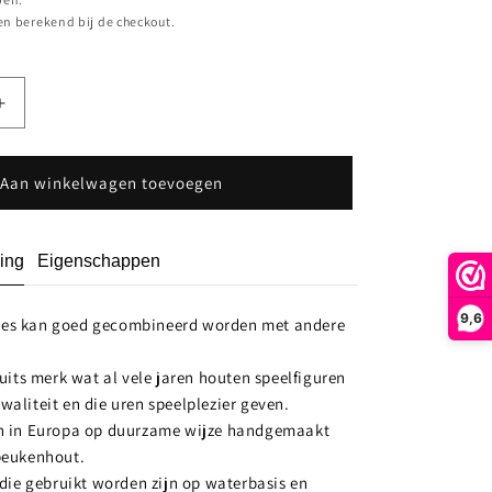
n berekend bij de checkout.
Aantal
verhogen
voor
s
Pimpelmees
Aan winkelwagen toevoegen
80119
ing
Eigenschappen
9,6
es kan goed gecombineerd worden met andere
Duits merk wat al vele jaren houten speelfiguren
aliteit en die uren speelplezier geven.
n in Europa op duurzame wijze handgemaakt
beukenhout.
 die gebruikt worden zijn op waterbasis en