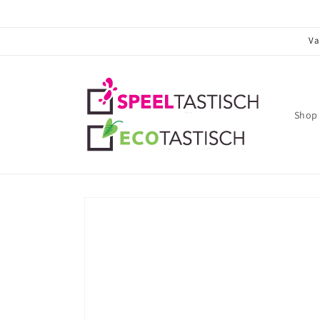
Meteen
naar de
content
Va
Shop 
Ga direct naar
productinformatie