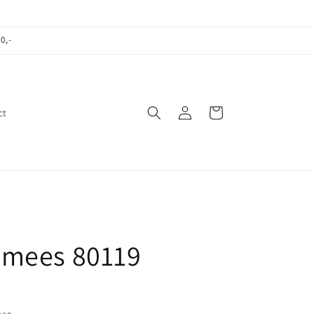
0,-
Inloggen
Winkelwagen
ct
lmees 80119
pen.