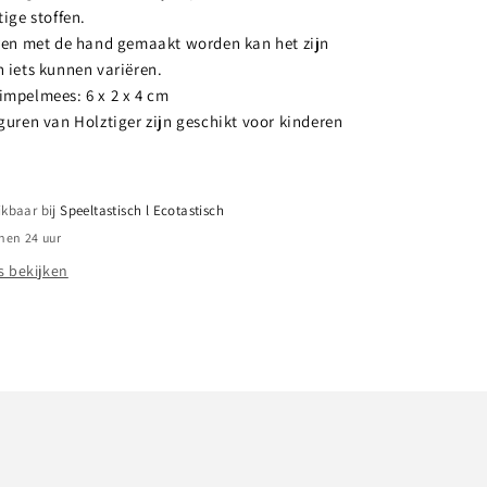
ige stoffen.
uren met de hand gemaakt worden kan het zijn
 iets kunnen variëren.
impelmees: 6 x 2 x 4 cm
guren van Holztiger zijn geschikt voor kinderen
ikbaar bij
Speeltastisch l Ecotastisch
nen 24 uur
 bekijken