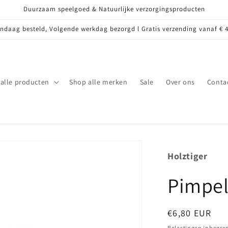
Duurzaam speelgoed & Natuurlijke verzorgingsproducten
ndaag besteld, Volgende werkdag bezorgd l Gratis verzending vanaf € 4
alle producten
Shop alle merken
Sale
Over ons
Conta
Holztiger
Pimpe
Normale
€6,80 EUR
prijs
Belastingen inbegre