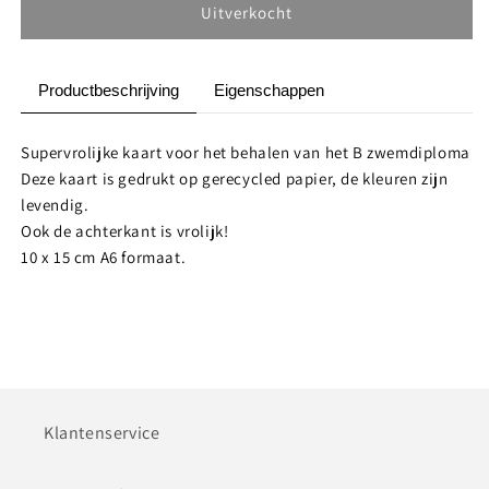
Postkaart
Postkaart
Uitverkocht
Zwemdiploma
Zwemdiploma
B
B
Meisje
Meisje
Productbeschrijving
Eigenschappen
Supervrolijke kaart voor het behalen van het B zwemdiploma
Deze kaart is gedrukt op gerecycled papier, de kleuren zijn
levendig.
Ook de achterkant is vrolijk!
10 x 15 cm A6 formaat.
Klantenservice