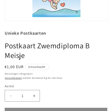
Media
1
openen
Unieke Postkaarten
in
modaal
Postkaart Zwemdiploma B
Meisje
Normale
€1,00 EUR
Uitverkocht
prijs
Belastingen inbegrepen.
Verzendkosten
worden berekend bij de checkout.
Aantal
Aantal
Aantal
Aantal
verlagen
verhogen
voor
voor