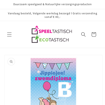
Meteen
Duurzaam speelgoed & Natuurlijke verzorgingsproducten
naar de
content
Vandaag besteld, Volgende werkdag bezorgd l Gratis verzending
vanaf € 40,-
Winkelwagen
Ga direct naar
productinformatie