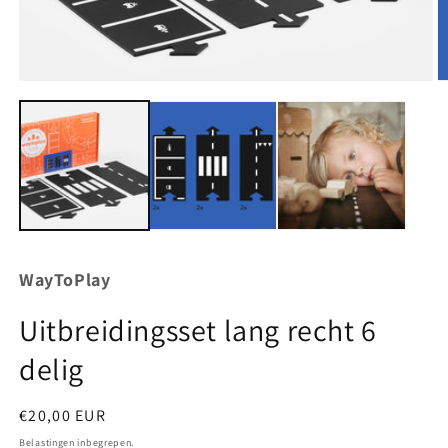
Media
M
1
2
openen
o
in
in
modaal
m
WayToPlay
Uitbreidingsset lang recht 6
delig
Normale
€20,00 EUR
prijs
Belastingen inbegrepen.