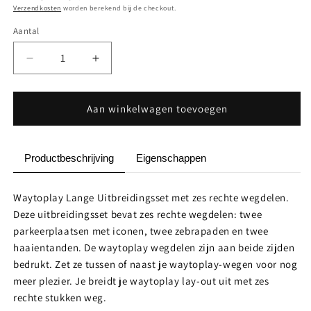
Verzendkosten
worden berekend bij de checkout.
Aantal
Aantal
Aantal
Aantal
verlagen
verhogen
voor
voor
Uitbreidingsset
Uitbreidingsset
Aan winkelwagen toevoegen
lang
lang
recht
recht
6
6
Productbeschrijving
Eigenschappen
delig
delig
Waytoplay Lange Uitbreidingsset met zes rechte wegdelen.
Deze uitbreidingsset bevat zes rechte wegdelen: twee
parkeerplaatsen met iconen, twee zebrapaden en twee
haaientanden. De waytoplay wegdelen zijn aan beide zijden
bedrukt. Zet ze tussen of naast je waytoplay-wegen voor nog
meer plezier. Je breidt je waytoplay lay-out uit met zes
rechte stukken weg.