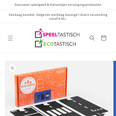
Meteen
Duurzaam speelgoed & Natuurlijke verzorgingsproducten
naar de
content
Vandaag besteld, Volgende werkdag bezorgd l Gratis verzending
vanaf € 40,-
Winkelwagen
Ga direct naar
productinformatie