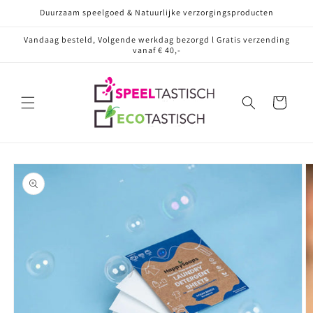
Meteen
Duurzaam speelgoed & Natuurlijke verzorgingsproducten
naar de
content
Vandaag besteld, Volgende werkdag bezorgd l Gratis verzending
vanaf € 40,-
Winkelwagen
Ga direct naar
productinformatie