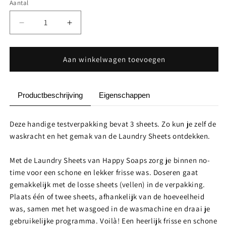
Aantal
Aantal
Aantal
Aantal
verlagen
verhogen
voor
voor
Laundry
Laundry
Aan winkelwagen toevoegen
sheets
sheets
testpakket
testpakket
Productbeschrijving
Eigenschappen
Deze handige testverpakking bevat 3 sheets. Zo kun je zelf de
waskracht en het gemak van de Laundry Sheets ontdekken.
Met de Laundry Sheets van Happy Soaps zorg je binnen no-
time voor een schone en lekker frisse was. Doseren gaat
gemakkelijk met de losse sheets (vellen) in de verpakking.
Plaats één of twee sheets, afhankelijk van de hoeveelheid
was, samen met het wasgoed in de wasmachine en draai je
gebruikelijke programma. Voilà! Een heerlijk frisse en schone