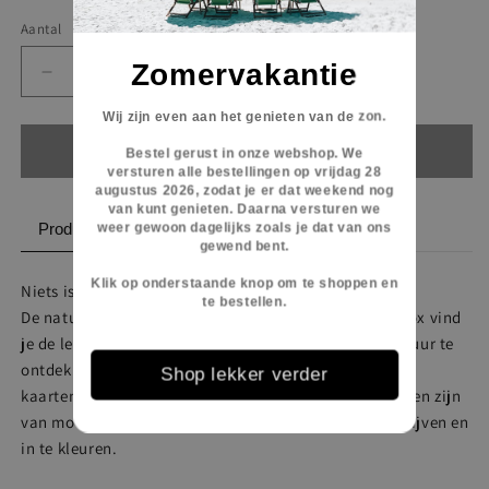
Aantal
Aantal
Zomervakantie
Aantal
Aantal
verlagen
verhogen
Wij zijn even aan het genieten van de zon.
voor
voor
Zo
Zo
Uitverkocht
Bestel gerust in onze webshop. We
doe
doe
versturen alle bestellingen op vrijdag 28
augustus 2026, zodat je er dat weekend nog
je
je
van kunt genieten.
Daarna versturen we
dat
dat
Productbeschrijving
weer gewoon dagelijks zoals je dat van ons
Eigenschappen
-
-
gewend bent.
Avontuur
Avontuur
Klik op onderstaande knop om te shoppen en
in
in
Niets is fijner dan buiten zijn!
te bestellen.
de
de
De natuur is overal en om ons heen. In deze stevige box vind
Natuur
Natuur
je de leukste opdrachten, tips en spelletjes om de natuur te
ontdekken. Supergezellig doosje met 40 verschillende
Shop lekker verder
kaarten inclusief een houten kaartenhouder. De kaarten zijn
van mooi stevig karton en zijn geschikt om op te schrijven en
in te kleuren.