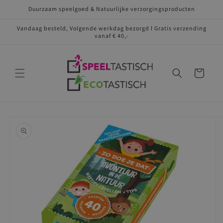
Meteen
Duurzaam speelgoed & Natuurlijke verzorgingsproducten
naar de
content
Vandaag besteld, Volgende werkdag bezorgd l Gratis verzending
vanaf € 40,-
Winkelwagen
Ga direct naar
productinformatie